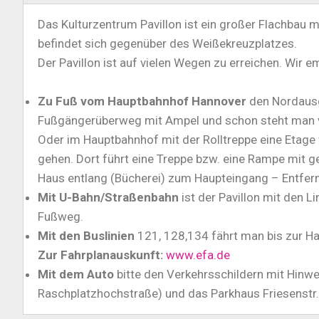
Das Kulturzentrum Pavillon ist ein großer Flachba
befindet sich gegenüber des Weißekreuzplatzes.
Der Pavillon ist auf vielen Wegen zu erreichen. Wir e
Zu Fuß vom Hauptbahnhof Hannover
den Nordausg
Fußgängerüberweg mit Ampel und schon steht man vo
Oder im Hauptbahnhof mit der Rolltreppe eine Etage 
gehen. Dort führt eine Treppe bzw. eine Rampe mit g
Haus entlang (Bücherei) zum Haupteingang – Entfer
Mit U-Bahn/Straßenbahn
ist der Pavillon mit den Li
Fußweg.
Mit den Buslinien
121, 128,134 fährt man bis zur Ha
Zur Fahrplanauskunft:
www.efa.de
Mit dem Auto
bitte den Verkehrsschildern mit Hinwe
Raschplatzhochstraße) und das Parkhaus Friesenstr./