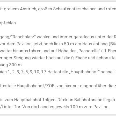
u mit grauem Anstrich, großen Schaufensterscheiben und ro
mpfehlen:
ang/“Raschplatz“ wählen und immer geradeaus unter der R
r dem Pavillon, jetzt noch links 50 m am Haus entlang (B
weiter hinunterfahren und auf Höhe der „Passerelle“ (-1 Eb
eringer Steigung wieder hoch auf die 0-Ebene und schon ste
nung 300 m.
nien 1, 2, 3, 7, 8, 9, 10, 17 Haltestelle „Hauptbahnhof“ schne
ltestelle Hauptbahnhof/ZOB, von hier nur diagonal über di
is zum Hauptbahnhof folgen. Direkt in Bahnhofsnähe liegen 
Lister Tor. Von dort sind es jeweils 100 m zum Pavillon.