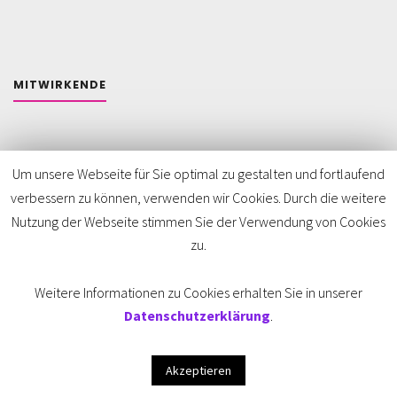
MITWIRKENDE
Um unsere Webseite für Sie optimal zu gestalten und fortlaufend
verbessern zu können, verwenden wir Cookies. Durch die weitere
Impressum
//
Datenschutz
//
Kontakt
Nutzung der Webseite stimmen Sie der Verwendung von Cookies
zu.
Powered by
Kahuna
&
WordPress.
Weitere Informationen zu Cookies erhalten Sie in unserer
©2026 Clinch Festival
Datenschutzerklärung
.
Akzeptieren