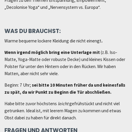
Fragen zu den Themen Entspannung, Empowerment,
„Decolonise Yoga“ und „Nervensystem vs. Europa“.
WAS DU BRAUCHST:
Warme bequeme lockere Kleidung die nicht einengt
.
Wenn irgend möglich bring eine Unterlage mit
(z.B. Iso-
Matte, Yoga-Matte oder robuste Decke) und kleines Kissen oder
Polster für unter den Hintern oder in den Rücken. Wir haben
Matten, aber nicht sehr viele.
Beginn: 7 Uhr;
sei bitte 10 Minuten früher da und keinesfalls
zu spät, da wir Punkt zu Beginn die Tür abschließen.
Habe bitte zuvor höchstens
leicht
gefrühstückt und nicht viel
getrunken. Ideal ist, mit leerem Magen zu kommen und etwas
Obst dabei zu haben für direkt danach.
FRAGEN UND ANTWORTEN