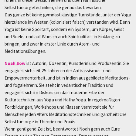
ruhen. In dieser Session lernen und üben wir indische
Selbstfürsorgetechniken, die genau das bewirken.
Das ganze ist keine gymnastiklastige Turnstunde, unter der Yoga
hierzulande im Westen (kolonisiert falsch) verstanden wird. Denn
Yoga ist keine Sportart, sondern ein System, um Körper, Geist
und Seele -und auf Wunsch auch Spiritualität- in Einklang zu
bringen, und zwar in erster Linie durch Atem- und
Meditationsübungen.
Noah Sow
ist Autorin, Dozentin, Künstlerin und Produzentin. Sie
engagiert sich seit 25 Jahren in der Antirassismus- und
Empowermentarbeit, und ist in Indien ausgebildete Meditations-
und Yogalehrerin. Sie steht in vedantischer Tradition und
engagiert sich im Diskurs um das moderne Erbe der
Kulturtechniken aus Yoga und Hatha Yoga. In regelmäßigen
Fortbildungen, Workshops und Klassen vermittelt sie für
Menschen jeden Alters Meditationstechniken und ganzheitliche
Selbstfürsorge in Theorie und Praxis.
Wenn genügend Zeit ist, beantwortet Noah gern auch Eure